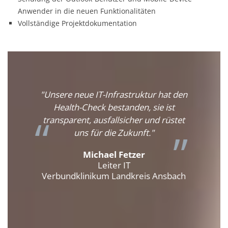
Anwender in die neuen Funktionalitäten
Vollständige Projektdokumentation
eated in
"Unsere neue IT-Infrastruktur hat den
„Mit Ou
mail."
Health-Check bestanden, sie ist
transparent, ausfallsicher und rüstet
Hochs
uns für die Zukunft."
Endgerät
abrufen
Michael Fetzer
mo
Leiter IT
Verbundklinikum Landkreis Ansbach
Re